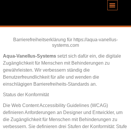
Inhalt
springen
Barrierefreiheitserklärung für https://aqua-vanellus-
systems.com
Aqua-Vanellus-Systems
setzt sich dafür ein, die digitale
Zugänglichkeit für Menschen mit Behinderungen zu
gewährleisten. Wir verbessern ständig die
Benutzerfreundlichkeit für alle und wenden die
einschlägigen Barrierefreiheits-Standards an.
Status der Konformität
Die Web Content Accessibility Guidelines (WCAG)
definieren Anforderungen an Designer und Entwickler, um
die Zugänglichkeit für Menschen mit Behinderungen zu
verbessern. Sie definieren drei Stufen der Konformität: Stufe