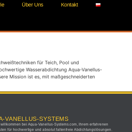
ie
Über Uns
Kontakt
chweißtechniken für Teich, Pool und
r hochwertige Wasserabdichtung Aqua-Vanellus-
sere Mission ist es, mit maßgeschneiderten
A-VANELLUS-SYSTEMS
 willkommen bei Aqua-Vanellus-Systems.com, Ihrem erfahrenen
sten für hochwertige und absolut faltenfreie Abdichtungslösungen.