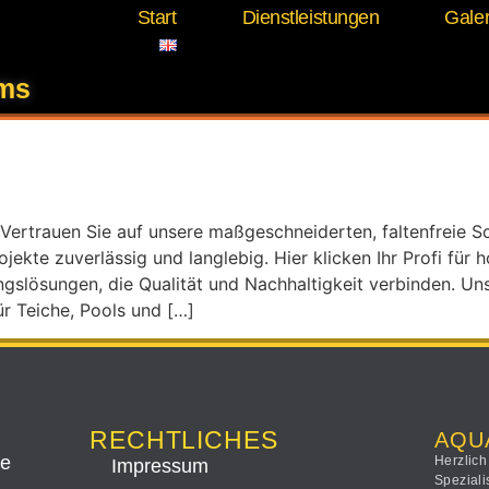
Start
Dienstleistungen
Galer
chtung Badesee
ems
Vertrauen Sie auf unsere maßgeschneiderten, faltenfreie S
ekte zuverlässig und langlebig. Hier klicken Ihr Profi fü
gslösungen, die Qualität und Nachhaltigkeit verbinden. Un
r Teiche, Pools und […]
RECHTLICHES
AQU
ee
Herzlich
Impressum
Speziali