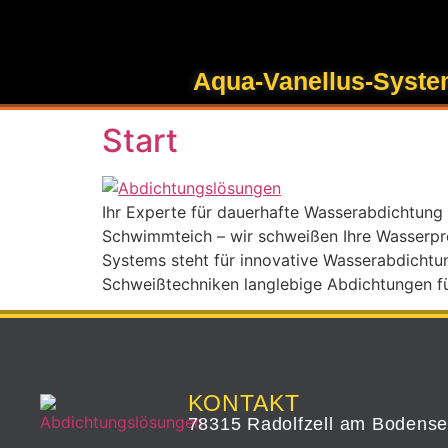
Inhalt
springen
Schlagwort:
Abdi
Aqua-Vanellus-Syst
Start
Ihr Experte für dauerhafte Wasserabdichtung 
Schwimmteich – wir schweißen Ihre Wasserproj
Systems steht für innovative Wasserabdichtun
Schweißtechniken langlebige Abdichtungen fü
KONTAKT
78315 Radolfzell am Bodens