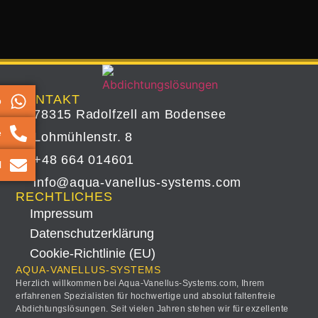
KONTAKT
p
78315 Radolfzell am Bodensee
e
Lohmühlenstr. 8
+48 664 014601
l
info@aqua-vanellus-systems.com
RECHTLICHES
Impressum
Datenschutz­erklärung
Cookie-Richtlinie (EU)
AQUA-VANELLUS-SYSTEMS
Herzlich willkommen bei Aqua-Vanellus-Systems.com, Ihrem
erfahrenen Spezialisten für hochwertige und absolut faltenfreie
Abdichtungslösungen. Seit vielen Jahren stehen wir für exzellente