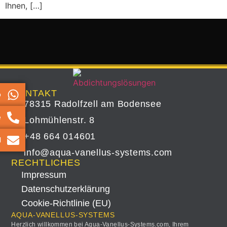
Ihnen, […]
KONTAKT
p
78315 Radolfzell am Bodensee
e
Lohmühlenstr. 8
+48 664 014601
l
info@aqua-vanellus-systems.com
RECHTLICHES
Impressum
Datenschutz­erklärung
Cookie-Richtlinie (EU)
AQUA-VANELLUS-SYSTEMS
Herzlich willkommen bei Aqua-Vanellus-Systems.com, Ihrem