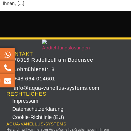
Ihnen, […]
KONTAKT
p
78315 Radolfzell am Bodensee
e
Lohmühlenstr. 8
+48 664 014601
l
info@aqua-vanellus-systems.com
RECHTLICHES
Impressum
Datenschutz­erklärung
Cookie-Richtlinie (EU)
AQUA-VANELLUS-SYSTEMS
Herzlich willkommen bei Aqua-Vanellus-Systems.com, Ihrem