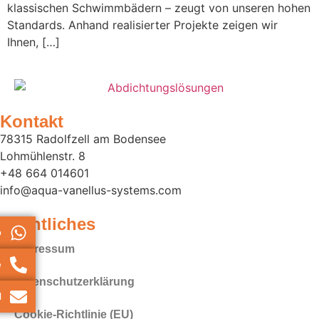
klassischen Schwimmbädern – zeugt von unseren hohen
Standards. Anhand realisierter Projekte zeigen wir
Ihnen, […]
Kontakt
78315 Radolfzell am Bodensee
Lohmühlenstr. 8
+48 664 014601
info@aqua-vanellus-systems.com
Rechtliches
p
Impressum
e
Datenschutz­erklärung
l
Cookie-Richtlinie (EU)