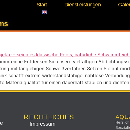
Start
Dienstleistungen
Galer
htung Teichfolie
ems
mmteiche Entdecken Sie unsere vielfältigen Abdichtungsserv
htung mit langlebigen Schweißverfahren Setzen Sie auf mod
nik schafft extrem widerstandsfähige, nahtlose Verbindung
e Materialqualität für einen dauerhaft stabilen und dichten
RECHTLICHES
AQU
ee
Herzlich
Impressum
Speziali