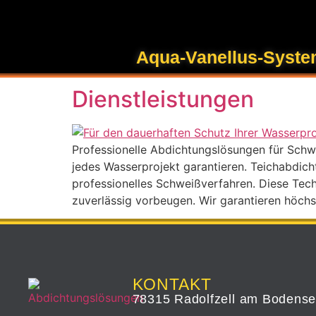
Inhalt
springen
Schlagwort:
Abdic
Aqua-Vanellus-Syst
Dienstleistungen
Professionelle Abdichtungslösungen für Schwi
jedes Wasserprojekt garantieren. Teichabdic
professionelles Schweißverfahren. Diese Tech
zuverlässig vorbeugen. Wir garantieren höchst
KONTAKT
78315 Radolfzell am Bodens