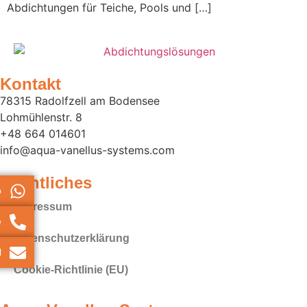
Abdichtungen für Teiche, Pools und […]
Kontakt
78315 Radolfzell am Bodensee
Lohmühlenstr. 8
+48 664 014601
info@aqua-vanellus-systems.com
Rechtliches
p
Impressum
e
Datenschutz­erklärung
l
Cookie-Richtlinie (EU)