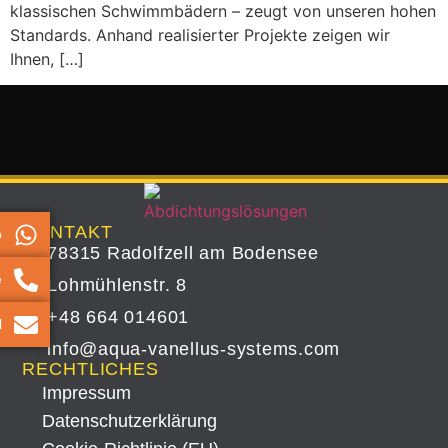
klassischen Schwimmbädern – zeugt von unseren hohen
Standards. Anhand realisierter Projekte zeigen wir
Ihnen, […]
KONTAKT
p
78315 Radolfzell am Bodensee
e
Lohmühlenstr. 8
+48 664 014601
l
info@aqua-vanellus-systems.com
RECHTLICHES
Impressum
Datenschutz­erklärung