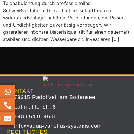
Teichabdichtung durch professionelles
Schweißverfahren. Diese Technik schafft extrem
widerstandsfähige, nahtlose Verbindungen, die Rissen
und Undichtigkeiten zuverlässig vorbeugen. Wir
garantieren höchste Materialqualität für einen dauerhaft
stabilen und dichten Wasserbereich. Investieren […]
KONTAKT
p
78315 Radolfzell am Bodensee
e
Lohmühlenstr. 8
+48 664 014601
l
info@aqua-vanellus-systems.com
RECHTLICHES