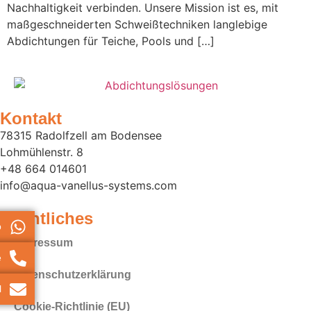
Nachhaltigkeit verbinden. Unsere Mission ist es, mit
maßgeschneiderten Schweißtechniken langlebige
Abdichtungen für Teiche, Pools und […]
Kontakt
78315 Radolfzell am Bodensee
Lohmühlenstr. 8
+48 664 014601
info@aqua-vanellus-systems.com
Rechtliches
p
Impressum
e
Datenschutz­erklärung
l
Cookie-Richtlinie (EU)