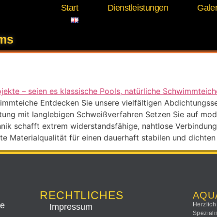
Start
Dienstleistungen
Galer
leidung Pools Schweiß
ems
mmteiche Entdecken Sie unsere vielfältigen Abdichtungsserv
htung mit langlebigen Schweißverfahren Setzen Sie auf mod
nik schafft extrem widerstandsfähige, nahtlose Verbindung
e Materialqualität für einen dauerhaft stabilen und dichten
RECHTLICHES
AQU
ee
Herzlich
Impressum
Speziali