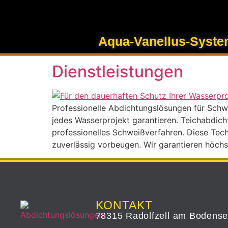
Inhalt
springen
Schlagwort:
Ausk
Aqua-Vanellus-Syst
Dienstleistungen
Professionelle Abdichtungslösungen für Schwi
jedes Wasserprojekt garantieren. Teichabdic
professionelles Schweißverfahren. Diese Tech
zuverlässig vorbeugen. Wir garantieren höchst
KONTAKT
78315 Radolfzell am Bodens