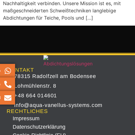
Nachhaltigkeit verbinden. Unsere Mission ist es, mit
maßgeschneiderten Schweißtechniken langlebige
Abdichtungen für Teiche, Pools und […]
KONTAKT
p
78315 Radolfzell am Bodensee
e
Lohmühlenstr. 8
+48 664 014601
l
info@aqua-vanellus-systems.com
RECHTLICHES
Impressum
Datenschutz­erklärung