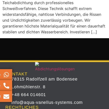
Teichabdichtung durch professionelles
Schweißverfahren. Diese Technik schafft extrem
widerstandsfähige, nahtlose Verbindungen, die Rissen
und Undichtigkeiten zuverlässig vorbeugen. Wir
garantieren höchste Materialqualität für einen dauerhaft
stabilen und dichten Wasserbereich. Investieren […]
KONTAKT
p
78315 Radolfzell am Bodensee
e
Lohmühlenstr. 8
+48 664 014601
l
info@aqua-vanellus-systems.com
RECHTLICHES