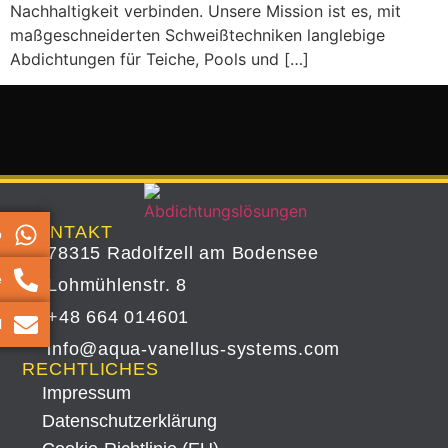
Nachhaltigkeit verbinden. Unsere Mission ist es, mit
maßgeschneiderten Schweißtechniken langlebige
Abdichtungen für Teiche, Pools und […]
KONTAKT
p
78315 Radolfzell am Bodensee
e
Lohmühlenstr. 8
+48 664 014601
l
info@aqua-vanellus-systems.com
RECHTLICHES
Impressum
Datenschutz­erklärung