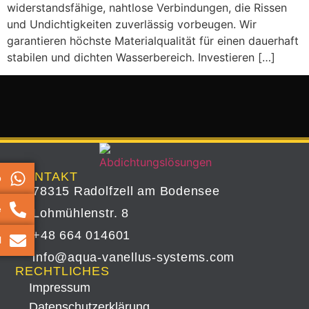
widerstandsfähige, nahtlose Verbindungen, die Rissen
und Undichtigkeiten zuverlässig vorbeugen. Wir
garantieren höchste Materialqualität für einen dauerhaft
stabilen und dichten Wasserbereich. Investieren […]
KONTAKT
p
78315 Radolfzell am Bodensee
e
Lohmühlenstr. 8
+48 664 014601
l
info@aqua-vanellus-systems.com
RECHTLICHES
Impressum
Datenschutz­erklärung