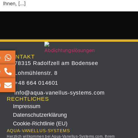
Ihnen, […]
KONTAKT
p
78315 Radolfzell am Bodensee
e
Lohmühlenstr. 8
+48 664 014601
l
info@aqua-vanellus-systems.com
RECHTLICHES
Impressum
Datenschutz­erklärung
Cookie-Richtlinie (EU)
AQUA-VANELLUS-SYSTEMS
Herzlich willkommen bei Aqua-Vanellus-Systems.com, Ihrem