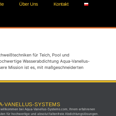
ie
Über Uns
Kontakt
ißen
chweißtechniken für Teich, Pool und
r hochwertige Wasserabdichtung Aqua-Vanellus-
sere Mission ist es, mit maßgeschneiderten
A-VANELLUS-SYSTEMS
 willkommen bei Aqua-Vanellus-Systems.com, Ihrem erfahrenen
sten für hochwertige und absolut faltenfreie Abdichtungslösungen.