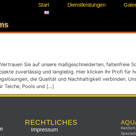
Start
Dienstleistungen
Galer
tstoffbahnen verschwe
ems
Vertrauen Sie auf unsere maßgeschneiderten, faltenfreie S
ekte zuverlässig und langlebig. Hier klicken Ihr Profi fü
gslösungen, die Qualität und Nachhaltigkeit verbinden. Un
r Teiche, Pools und […]
RECHTLICHES
AQU
ee
Herzlich
Impressum
Speziali