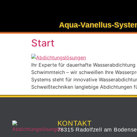
Inhalt
springen
Schlagwort:
Kuns
Aqua-Vanellus-Syst
Start
Ihr Experte für dauerhafte Wasserabdichtung 
Schwimmteich – wir schweißen Ihre Wasserproj
Systems steht für innovative Wasserabdichtun
Schweißtechniken langlebige Abdichtungen fü
KONTAKT
78315 Radolfzell am Bodens