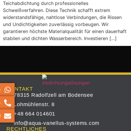
Teichabdichtung durch professionelles
Schweißverfahren. Diese Technik schafft extrem
widerstandsfähige, nahtlose Verbindungen, die Rissen
und Undichtigkeiten zuverlässig vorbeugen. Wir
garantieren höchste Materialqualität für einen dauerhaft
stabilen und dichten Wasserbereich. Investieren […]
KONTAKT
p
78315 Radolfzell am Bodensee
e
Lohmühlenstr. 8
+48 664 014601
l
info@aqua-vanellus-systems.com
RECHTLICHES