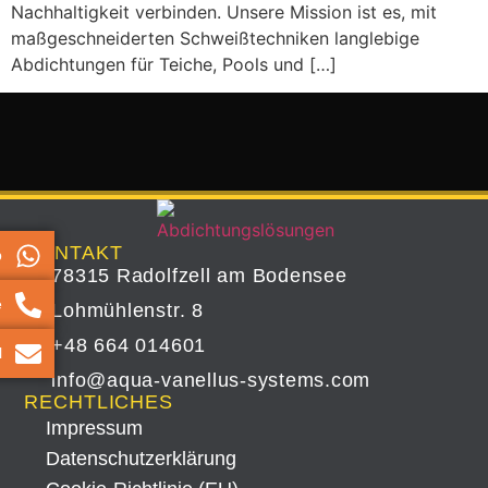
Nachhaltigkeit verbinden. Unsere Mission ist es, mit
maßgeschneiderten Schweißtechniken langlebige
Abdichtungen für Teiche, Pools und […]
KONTAKT
p
78315 Radolfzell am Bodensee
e
Lohmühlenstr. 8
+48 664 014601
l
info@aqua-vanellus-systems.com
RECHTLICHES
Impressum
Datenschutz­erklärung