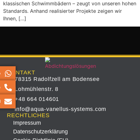
klassischen Schwimmbädern – zeugt von unseren hohen
Standards. Anhand realisierter Projekte zeigen wir
Ihnen, […]
KONTAKT
p
78315 Radolfzell am Bodensee
e
Lohmühlenstr. 8
+48 664 014601
l
info@aqua-vanellus-systems.com
RECHTLICHES
Impressum
Datenschutz­erklärung