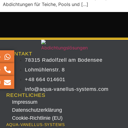
Abdichtungen für Teiche, Pools und […]
KONTAKT
p
78315 Radolfzell am Bodensee
Lohmühlenstr. 8
e
+48 664 014601
l
info@aqua-vanellus-systems.com
RECHTLICHES
Impressum
Datenschutz­erklärung
Cookie-Richtlinie (EU)
AQUA-VANELLUS-SYSTEMS