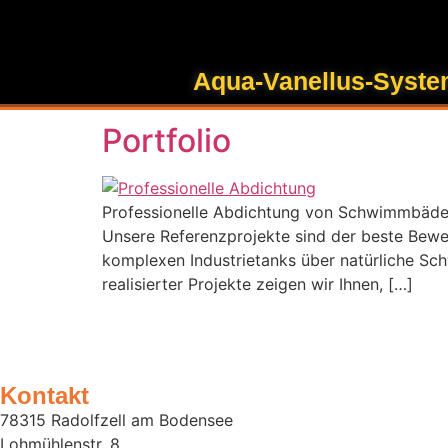
Inhalt
springen
Schlagwort:
Wass
Aqua-Vanellus-Syst
Portfolio
Professionelle Abdichtung von Schwimmbädern
Unsere Referenzprojekte sind der beste Beweis
komplexen Industrietanks über natürliche S
realisierter Projekte zeigen wir Ihnen, […]
Kontakt
78315 Radolfzell am Bodensee
Lohmühlenstr. 8