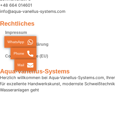
+48 664 014601
info@aqua-vanellus-systems.com
Rechtliches
Impressum
WhatsApp
Datenschutz­erklärung
Phone
Cookie-Richtlinie (EU)
Mail
Aqua-Vanellus-Systems
Herzlich willkommen bei Aqua-Vanellus-Systems.com, Ihrem 
für exzellente Handwerkskunst, modernste Schweißtechnike
Wasseranlagen geht