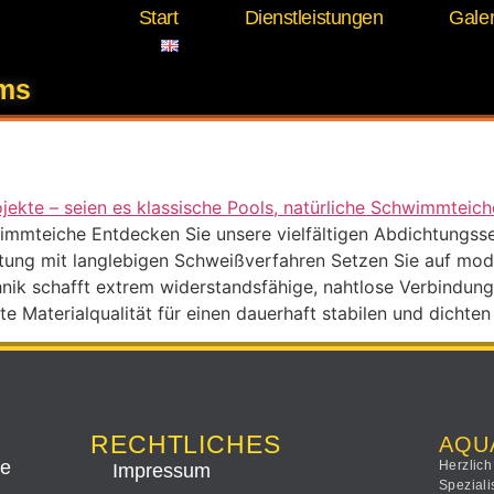
Start
Dienstleistungen
Galer
rdichte Schweißnähte 
ems
mmteiche Entdecken Sie unsere vielfältigen Abdichtungsserv
htung mit langlebigen Schweißverfahren Setzen Sie auf mod
nik schafft extrem widerstandsfähige, nahtlose Verbindung
e Materialqualität für einen dauerhaft stabilen und dichten
RECHTLICHES
AQU
ee
Herzlich
Impressum
Speziali