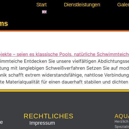
Start
Dienstleistungen
Galer
rhaltung Pool Abdicht
ems
mmteiche Entdecken Sie unsere vielfältigen Abdichtungsserv
htung mit langlebigen Schweißverfahren Setzen Sie auf mod
nik schafft extrem widerstandsfähige, nahtlose Verbindung
e Materialqualität für einen dauerhaft stabilen und dichten
RECHTLICHES
AQU
ee
Herzlich
Impressum
Speziali