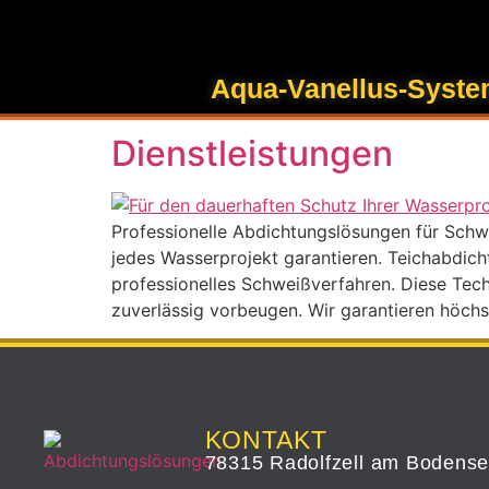
Inhalt
springen
Schlagwort:
Werte
Aqua-Vanellus-Syst
Dienstleistungen
Professionelle Abdichtungslösungen für Schwi
jedes Wasserprojekt garantieren. Teichabdic
professionelles Schweißverfahren. Diese Tech
zuverlässig vorbeugen. Wir garantieren höchst
KONTAKT
78315 Radolfzell am Bodens