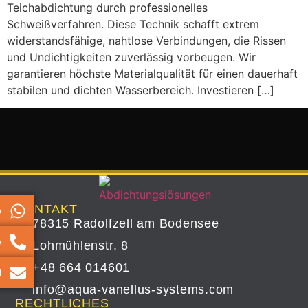
Teichabdichtung durch professionelles
Schweißverfahren. Diese Technik schafft extrem
widerstandsfähige, nahtlose Verbindungen, die Rissen
und Undichtigkeiten zuverlässig vorbeugen. Wir
garantieren höchste Materialqualität für einen dauerhaft
stabilen und dichten Wasserbereich. Investieren […]
KONTAKT
p
78315 Radolfzell am Bodensee
e
Lohmühlenstr. 8
+48 664 014601
l
info@aqua-vanellus-systems.com
RECHTLICHES